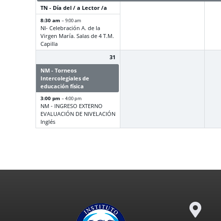
TN - Día del /
a Lector /
a
8:30 am
– 9:00 am
NI- Celebración A. de la
Virgen María. Salas de 4 T.M.
Capilla
31
NM - Torneos
Intercolegiales de
educación física
3:00 pm
– 4:00 pm
NM - INGRESO EXTERNO
EVALUACIÓN DE NIVELACIÓN
Inglés