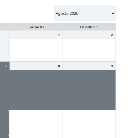
SÁBADO
DOMINGO
1
2
7
8
9
NM - Torneos
NM - Torneos
Intercolegiales de
Intercolegiales de
educación física
educación física
ción
NM - Período de evaluación
NM - Período de evaluación
s
institucional de espacios
institucional de espacios
 de
pendientes por cambio de
pendientes por cambio de
plan y completa curso
plan y completa curso
lias
N
 AÑO