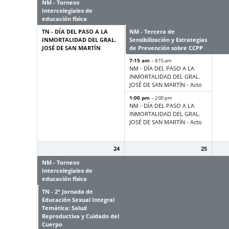
NM - Torneos
NM - Torneos
NM -
Intercolegiales de
Intercolegiales de
Inte
educación física
educación física
educ
TN - DÍA DEL PASO A LA
NM - Tercera de
NM -
INMORTALIDAD DEL GRAL.
Sensibilización y Estrategias
Sens
JOSÉ DE SAN MARTÍN
de Prevención sobre CCPP
de P
7:15 am
– 8:15 am
NM - DÍA DEL PASO A LA
INMORTALIDAD DEL GRAL.
JOSÉ DE SAN MARTÍN - Acto
1:00 pm
– 2:00 pm
NM - DÍA DEL PASO A LA
INMORTALIDAD DEL GRAL.
JOSÉ DE SAN MARTÍN - Acto
24
25
NM - Torneos
NM - Torneos
NM -
Intercolegiales de
Intercolegiales de
Inte
educación física
educación física
educ
TN - 2° Jornada de
TN - 2° Jornada de
TN -
Educación Sexual Integral
Educación Sexual Integral
Educ
Temática: Salud
Temática: Salud
Temá
Reproductiva y Cuidado del
Reproductiva y Cuidado del
Repr
Cuerpo
Cuerpo
Cue