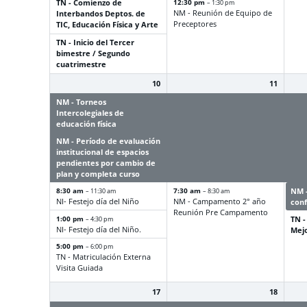
TN - Comienzo de
12:30 pm
– 1:30 pm
NM - Reunión de Equipo de
Interbandos Deptos. de
Preceptores
TIC, Educación Física y Arte
TN - Inicio del Tercer
bimestre /
Segundo
cuatrimestre
10
11
NM - Torneos
NM - Torneos
NM -
Intercolegiales de
Intercolegiales de
Inte
educación física
educación física
educ
NM - Período de evaluación
NM - Período de evaluación
NM -
institucional de espacios
institucional de espacios
inst
pendientes por cambio de
pendientes por cambio de
pend
plan y completa curso
plan y completa curso
plan
8:30 am
7:30 am
NM 
– 11:30 am
– 8:30 am
NI- Festejo día del Niño
NM - Campamento 2° año
con
Reunión Pre Campamento
1:00 pm
TN -
– 4:30 pm
NI- Festejo día del Niño.
Mejo
5:00 pm
– 6:00 pm
TN - Matriculación Externa
Visita Guiada
17
18