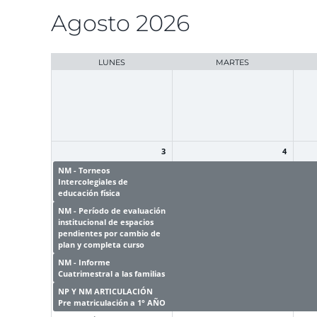
Agosto 2026
Selección
de
mes
LUNES
MARTES
3
4
NM - Torneos
NM - Torneos
NM -
Intercolegiales de
Intercolegiales de
Inte
educación física
educación física
educ
NM - Período de evaluación
NM - Período de evaluación
NM -
institucional de espacios
institucional de espacios
inst
pendientes por cambio de
pendientes por cambio de
pend
plan y completa curso
plan y completa curso
plan
NM - Informe
NM - Informe
NM -
Cuatrimestral a las familias
Cuatrimestral a las familias
Cuat
NP Y NM ARTICULACIÓN
NP Y NM ARTICULACIÓN
NP 
Pre matriculación a 1° AÑO
Pre matriculación a 1° AÑO
Pre 