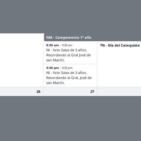
 Torneos
NM - Torneos
NM - Torneos
rcolegiales de
Intercolegiales de
Intercolegiales de
ación física
educación física
educación física
 Tercera de
NM - Tercera de
NM - Tercera de
ibilización y Estrategias
Sensibilización y Estrategias
Sensibilización y Estrate
revención sobre CCPP
de Prevención sobre CCPP
de Prevención sobre C
NM - Campamento 1° año
NM - Campamento 1° a
8:30 am
TN - Día del Catequista
– 9:30 am
NI - Acto Salas de 3 años.
Recordando al Gral José de
san Martín.
3:30 pm
– 4:30 pm
NI - Acto Salas de 3 años.
Recordando al Gral. José de
san Martín.
26
27
 Torneos
NM - Torneos
NM - Torneos
rcolegiales de
Intercolegiales de
Intercolegiales de
ación física
educación física
educación física
 2° Jornada de
TN - 2° Jornada de
TN - 2° Jornada de
ación Sexual Integral
Educación Sexual Integral
Educación Sexual Integr
tica: Salud
Temática: Salud
Temática: Salud
oductiva y Cuidado del
Reproductiva y Cuidado del
Reproductiva y Cuidado
rpo
Cuerpo
Cuerpo