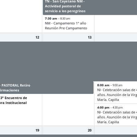
TN - San Cayetano NM -
TN - San Cayetano NM -
Actividad pastoral de
Actividad pastoral de
servicio a los peregrinos
servicio a los peregrino
7:30 am
– 8:30 am
NM - Campamento 1° año
Reunión Pre Campamento
12
13
 Torneos
NM - Torneos
NM - Torneos
rcolegiales de
Intercolegiales de
Intercolegiales de
ación física
educación física
educación física
 Período de evaluación
NM - Período de evaluación
NM - Período de evalua
itucional de espacios
institucional de espacios
institucional de espacio
ientes por cambio de
pendientes por cambio de
pendientes por cambio
 y completa curso
plan y completa curso
plan y completa curso
- PASTORAL Retiro
NM - PASTORAL Retiro
8:00 am
– 9:00 am
NI- Celebración salas de 
firmaciones
confirmaciones
años. Asunción de la Vir
 3° Encuentro de
María. Capilla
ra Institucional
4:00 pm
– 4:30 pm
NI- Celebración salas de 
años. Asunción de la Vir
María. Capilla
19
20