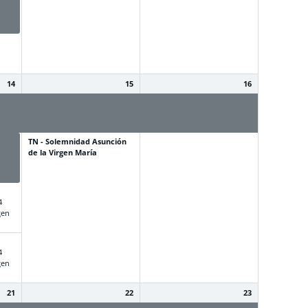
s
14
15
16
NM - Torneos
NM - Torneos
Intercolegiales de
Intercolegiales de
educación física
educación física
ción
TN - Solemnidad Asunción
s
de la Virgen María
 de
4
gen
4
gen
21
22
23