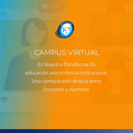
CAMPUS VIRTUAL
Es Nuestra Plataforma de
educación asicncrónica institucional.
Una comunicaión directa entre
Docentes y Alumnos.