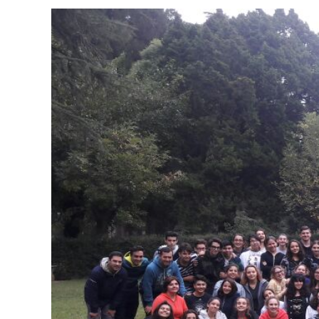
View
Larger
Image