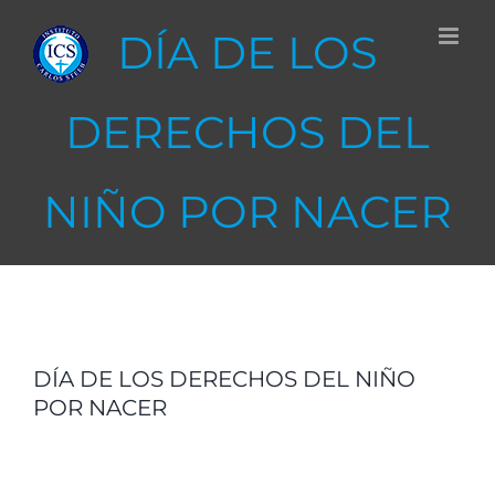
Skip
DÍA DE LOS
to
content
DERECHOS DEL
NIÑO POR NACER
View
Larger
DÍA DE LOS DERECHOS DEL NIÑO
POR NACER
Image