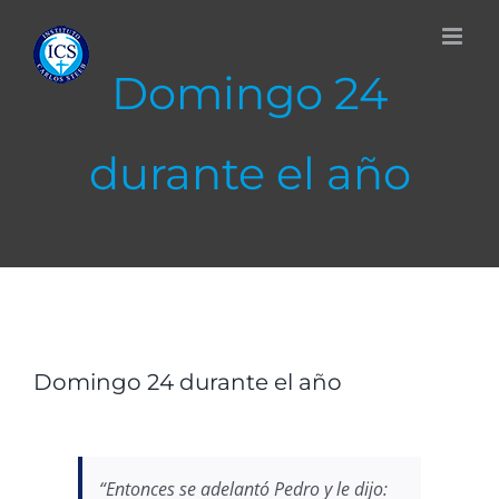
Skip
to
content
Domingo 24
durante el año
View
Larger
Domingo 24 durante el año
Image
“Entonces se adelantó Pedro y le dijo: