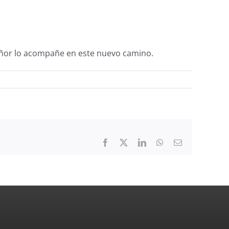
eñor lo acompañe en este nuevo camino.
Facebook
X
LinkedIn
WhatsApp
Email